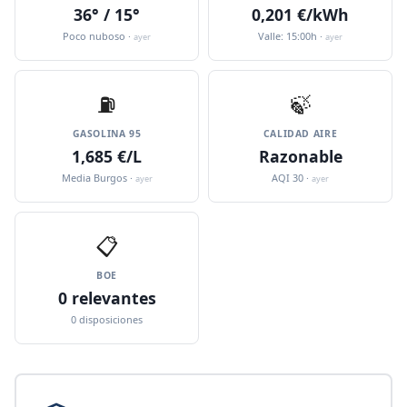
36° / 15°
0,201 €/kWh
Poco nuboso ·
Valle: 15:00h ·
ayer
ayer
⛽️
🍃
GASOLINA 95
CALIDAD AIRE
1,685 €/L
Razonable
Media Burgos ·
AQI 30 ·
ayer
ayer
📋
BOE
0 relevantes
0 disposiciones