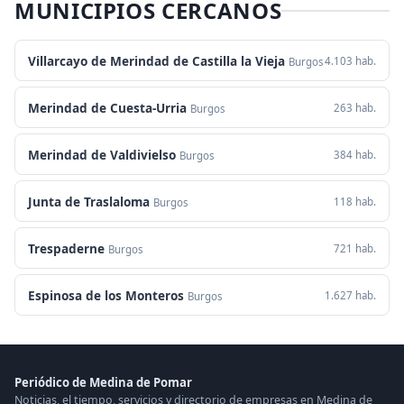
MUNICIPIOS CERCANOS
Villarcayo de Merindad de Castilla la Vieja
4.103 hab.
Burgos
Merindad de Cuesta-Urria
263 hab.
Burgos
Merindad de Valdivielso
384 hab.
Burgos
Junta de Traslaloma
118 hab.
Burgos
Trespaderne
721 hab.
Burgos
Espinosa de los Monteros
1.627 hab.
Burgos
Periódico de Medina de Pomar
Noticias, el tiempo, servicios y directorio de empresas en Medina de