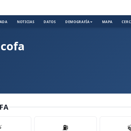
TADA
NOTICIAS
DATOS
DEMOGRAFÍA
MAPA
CER
ncofa
FA
⚡
⛽️
