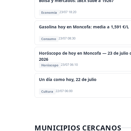
Bolsa y mercados: IBEX sube a 19267
23/07 18:20
Economía
Gasolina hoy en Moncofa: media a 1,591 €/L
23/07 08:30
Consumo
Horóscopo de hoy en Moncofa — 23 de julio 
2026
23/07 06:10
Horóscopo
Un día como hoy, 22 de julio
22/07 06:00
Cultura
MUNICIPIOS CERCANOS