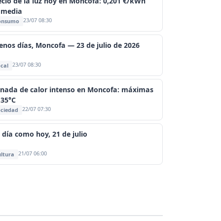
ecio de la luz hoy en Moncofa: 0,201 €/kWh
 media
23/07 08:30
onsumo
enos días, Moncofa — 23 de julio de 2026
23/07 08:30
cal
rnada de calor intenso en Moncofa: máximas
 35°C
22/07 07:30
ciedad
 día como hoy, 21 de julio
21/07 06:00
ltura