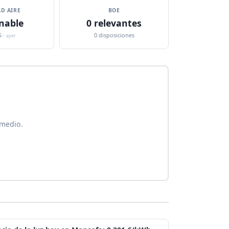
D AIRE
BOE
nable
0 relevantes
5 ·
0 disposiciones
ayer
 medio.