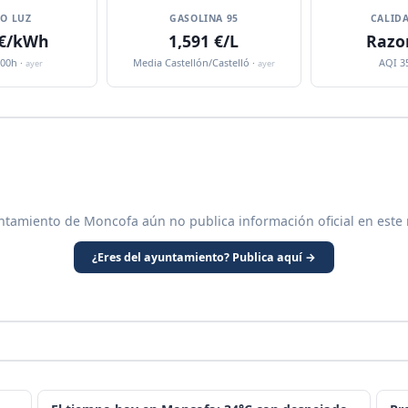
IO LUZ
GASOLINA 95
CALIDA
 €/kWh
1,591 €/L
Razo
:00h ·
Media Castellón/Castelló ·
AQI 3
ayer
ayer
ntamiento de Moncofa aún no publica información oficial en este
¿Eres del ayuntamiento? Publica aquí →