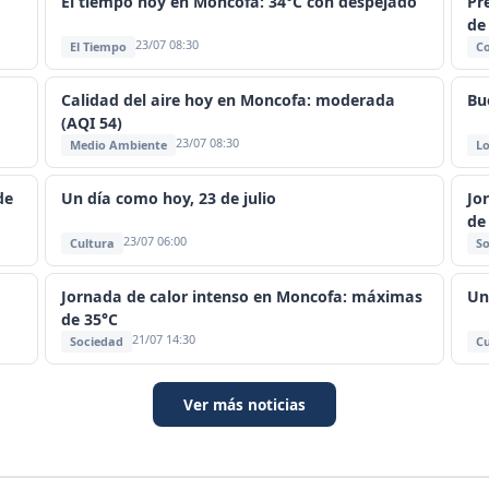
El tiempo hoy en Moncofa: 34°C con despejado
Pr
de
23/07 08:30
El Tiempo
C
Calidad del aire hoy en Moncofa: moderada
Bu
(AQI 54)
23/07 08:30
Medio Ambiente
Lo
de
Un día como hoy, 23 de julio
Jo
de
23/07 06:00
Cultura
So
Jornada de calor intenso en Moncofa: máximas
Un
de 35°C
21/07 14:30
Sociedad
Cu
Ver más noticias