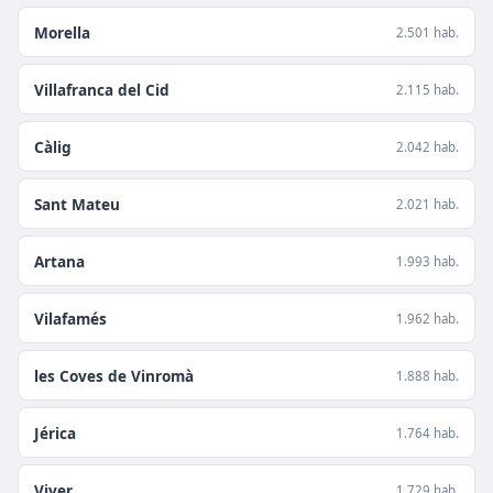
Morella
2.501 hab.
Villafranca del Cid
2.115 hab.
Càlig
2.042 hab.
Sant Mateu
2.021 hab.
Artana
1.993 hab.
Vilafamés
1.962 hab.
les Coves de Vinromà
1.888 hab.
Jérica
1.764 hab.
Viver
1.729 hab.