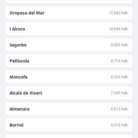
Oropesa del Mar
12.640 hab.
l Alcora
10.664 hab.
Segorbe
9.805 hab.
Peñíscola
8.774 hab.
Moncofa
8.339 hab.
Alcalà de Xivert
7.349 hab.
Almenara
6.813 hab.
Borriol
6.018 hab.