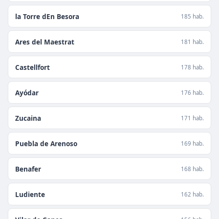
la Torre dEn Besora
185 hab.
Ares del Maestrat
181 hab.
Castellfort
178 hab.
Ayódar
176 hab.
Zucaina
171 hab.
Puebla de Arenoso
169 hab.
Benafer
168 hab.
Ludiente
162 hab.