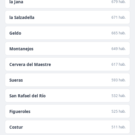
la Jana
679 hab.
la Salzadella
671 hab.
Geldo
665 hab.
Montanejos
649 hab.
Cervera del Maestre
617 hab.
Sueras
593 hab.
San Rafael del Río
532 hab.
Figueroles
525 hab.
Costur
511 hab.