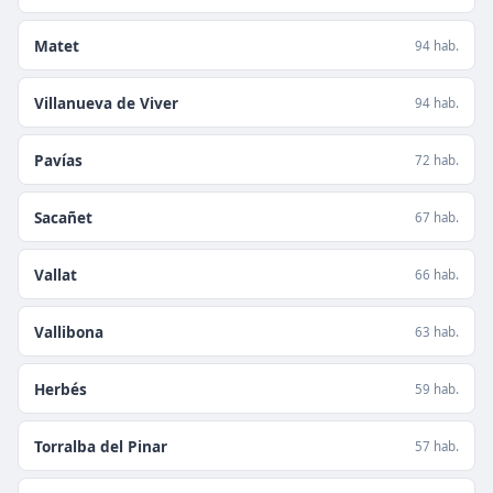
Matet
94 hab.
Villanueva de Viver
94 hab.
Pavías
72 hab.
Sacañet
67 hab.
Vallat
66 hab.
Vallibona
63 hab.
Herbés
59 hab.
Torralba del Pinar
57 hab.