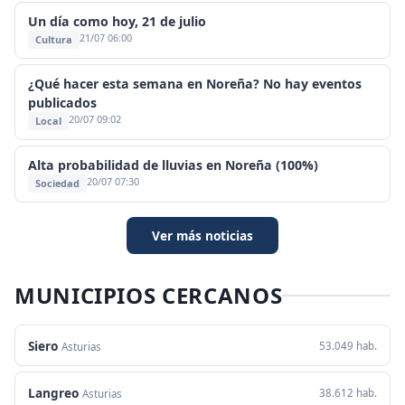
Un día como hoy, 21 de julio
21/07 06:00
Cultura
¿Qué hacer esta semana en Noreña? No hay eventos
publicados
20/07 09:02
Local
Alta probabilidad de lluvias en Noreña (100%)
20/07 07:30
Sociedad
Ver más noticias
MUNICIPIOS CERCANOS
Siero
53.049 hab.
Asturias
Langreo
38.612 hab.
Asturias