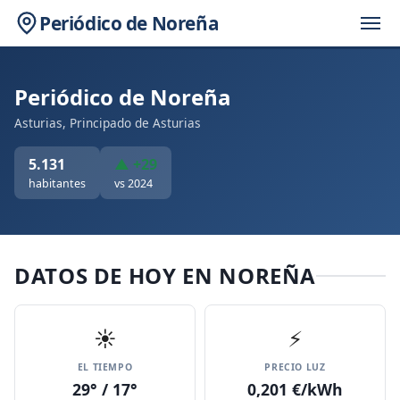
Periódico de Noreña
Periódico de Noreña
Asturias, Principado de Asturias
5.131
▲ +29
habitantes
vs 2024
DATOS DE HOY EN NOREÑA
☀️
⚡
EL TIEMPO
PRECIO LUZ
29° / 17°
0,201 €/kWh