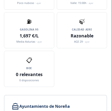
Poco nuboso ·
Valle: 15:00h ·
ayer
ayer
⛽️
🍃
GASOLINA 95
CALIDAD AIRE
1,697 €/L
Razonable
Media Asturias ·
AQI 29 ·
ayer
ayer
📋
BOE
0 relevantes
0 disposiciones
Ayuntamiento de Noreña