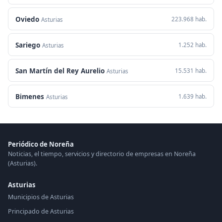
Oviedo
223.968 hab.
Asturias
Sariego
1.252 hab.
Asturias
San Martín del Rey Aurelio
15.531 hab.
Asturias
Bimenes
1.639 hab.
Asturias
Periódico de Noreña
Noticias, el tiempo, servicios y directorio de empresas en Noreña
(Asturias).
Asturias
Municipios de Asturias
Principado de Asturias