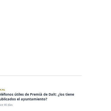
OCAL
eléfonos útiles de Premià de Dalt: ¿los tiene
ublicados el ayuntamiento?
ce 40 días