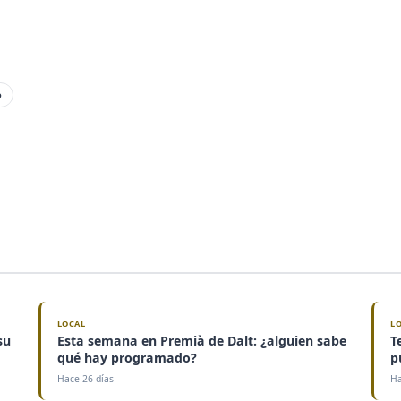
o
LOCAL
L
su
Esta semana en Premià de Dalt: ¿alguien sabe
T
qué hay programado?
p
Hace 26 días
Ha