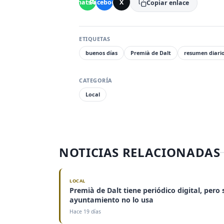
WhatsApp
Facebook
X
Copiar enlace
ETIQUETAS
buenos días
Premià de Dalt
resumen diari
CATEGORÍA
Local
NOTICIAS RELACIONADAS
LOCAL
Premià de Dalt tiene periódico digital, pero 
ayuntamiento no lo usa
Hace 19 días