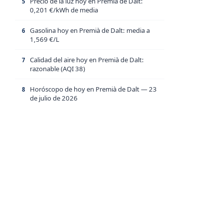
Precio de la luz hoy en Premià de Dalt:
5
0,201 €/kWh de media
Gasolina hoy en Premià de Dalt: media a
6
1,569 €/L
Calidad del aire hoy en Premià de Dalt:
7
razonable (AQI 38)
Horóscopo de hoy en Premià de Dalt — 23
8
de julio de 2026