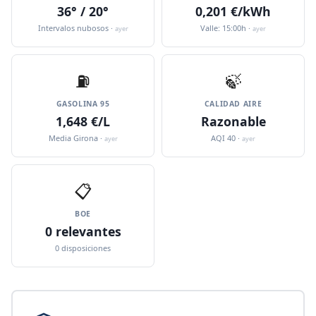
36° / 20°
0,201 €/kWh
Intervalos nubosos ·
Valle: 15:00h ·
ayer
ayer
⛽️
🍃
GASOLINA 95
CALIDAD AIRE
1,648 €/L
Razonable
Media Girona ·
AQI 40 ·
ayer
ayer
📋
BOE
0 relevantes
0 disposiciones