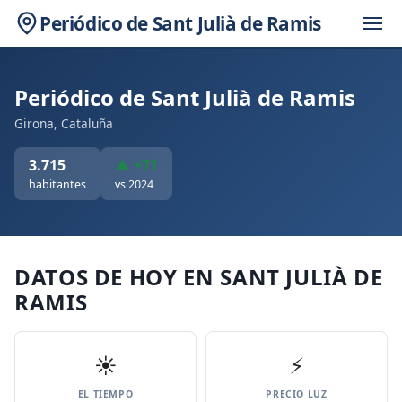
Periódico de Sant Julià de Ramis
Periódico de Sant Julià de Ramis
Girona, Cataluña
3.715
▲ +71
habitantes
vs 2024
DATOS DE HOY EN SANT JULIÀ DE
RAMIS
☀️
⚡
EL TIEMPO
PRECIO LUZ