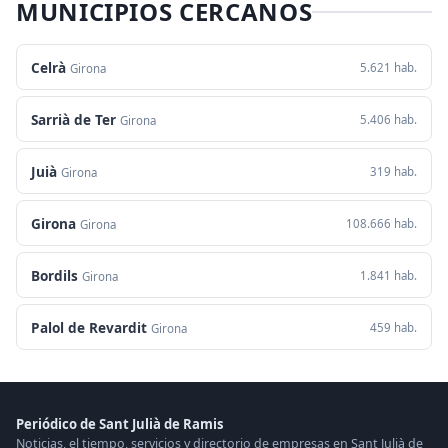
MUNICIPIOS CERCANOS
Celrà
5.621 hab.
Girona
Sarrià de Ter
5.406 hab.
Girona
Juià
319 hab.
Girona
Girona
108.666 hab.
Girona
Bordils
1.841 hab.
Girona
Palol de Revardit
459 hab.
Girona
Periódico de Sant Julià de Ramis
Noticias, el tiempo, servicios y directorio de empresas en Sant Julià de