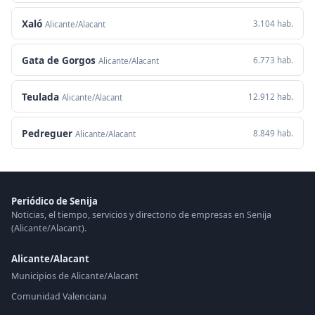
Xaló
3.104 hab.
Alicante/Alacant
Gata de Gorgos
6.773 hab.
Alicante/Alacant
Teulada
12.912 hab.
Alicante/Alacant
Pedreguer
8.849 hab.
Alicante/Alacant
Periódico de Senija
Noticias, el tiempo, servicios y directorio de empresas en Senija
(Alicante/Alacant).
Alicante/Alacant
Municipios de Alicante/Alacant
Comunidad Valenciana