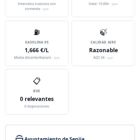
Intervalos nubosos con
Valle: 15:00h ·
ayer
tormenta ·
ayer
⛽️
🍃
GASOLINA 95
CALIDAD AIRE
1,666 €/L
Razonable
Media Alicante/Alacant ·
AQI 34 ·
ayer
ayer
📋
BOE
0 relevantes
0 disposiciones
Ayuntamiento de Senija