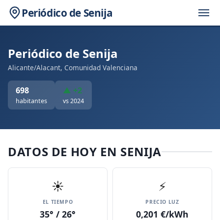
Periódico de Senija
Periódico de Senija
Alicante/Alacant, Comunidad Valenciana
698
▲ +2
habitantes
vs 2024
DATOS DE HOY EN SENIJA
☀️
⚡
EL TIEMPO
PRECIO LUZ
35° / 26°
0,201 €/kWh