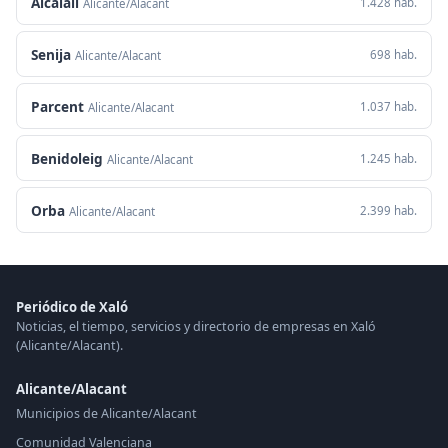
Alcalalí
1.428 hab.
Alicante/Alacant
Senija
698 hab.
Alicante/Alacant
Parcent
1.037 hab.
Alicante/Alacant
Benidoleig
1.245 hab.
Alicante/Alacant
Orba
2.399 hab.
Alicante/Alacant
Periódico de Xaló
Noticias, el tiempo, servicios y directorio de empresas en Xaló
(Alicante/Alacant).
Alicante/Alacant
Municipios de Alicante/Alacant
Comunidad Valenciana