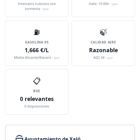
Intervalos nubosos con
Valle: 15:00h ·
ayer
tormenta ·
ayer
⛽️
🍃
GASOLINA 95
CALIDAD AIRE
1,666 €/L
Razonable
Media Alicante/Alacant ·
AQI 34 ·
ayer
ayer
📋
BOE
0 relevantes
0 disposiciones
Ayuntamiento de Xaló