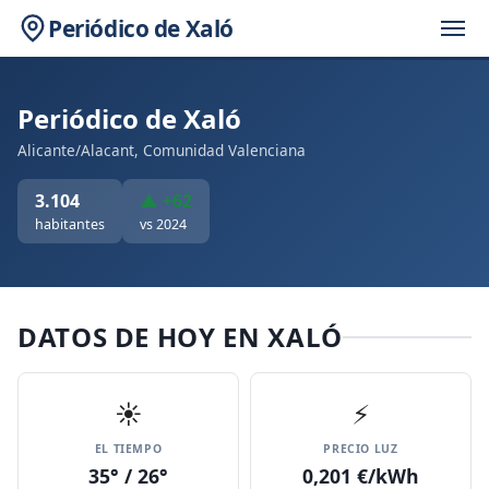
Periódico de Xaló
Periódico de Xaló
Alicante/Alacant, Comunidad Valenciana
3.104
▲ +62
habitantes
vs 2024
DATOS DE HOY EN XALÓ
☀️
⚡
EL TIEMPO
PRECIO LUZ
35° / 26°
0,201 €/kWh