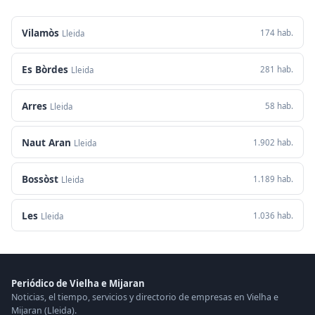
Vilamòs
174 hab.
Lleida
Es Bòrdes
281 hab.
Lleida
Arres
58 hab.
Lleida
Naut Aran
1.902 hab.
Lleida
Bossòst
1.189 hab.
Lleida
Les
1.036 hab.
Lleida
Periódico de Vielha e Mijaran
Noticias, el tiempo, servicios y directorio de empresas en Vielha e
Mijaran (Lleida).