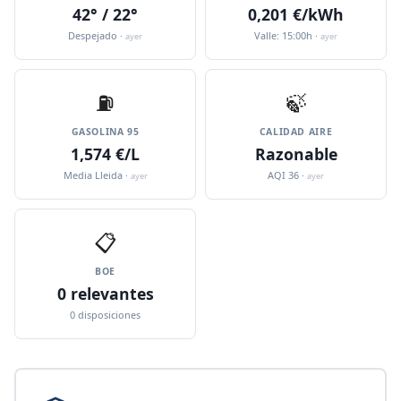
42° / 22°
0,201 €/kWh
Despejado ·
Valle: 15:00h ·
ayer
ayer
⛽️
🍃
GASOLINA 95
CALIDAD AIRE
1,574 €/L
Razonable
Media Lleida ·
AQI 36 ·
ayer
ayer
📋
BOE
0 relevantes
0 disposiciones