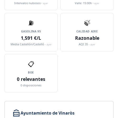
Intervalos nubosos ·
Valle: 15:00h ·
ayer
ayer
⛽️
🍃
GASOLINA 95
CALIDAD AIRE
1,591 €/L
Razonable
Media Castellón/Castelló ·
AQI 35 ·
ayer
ayer
📋
BOE
0 relevantes
0 disposiciones
Ayuntamiento de Vinaròs