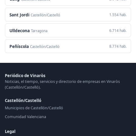
Sant Jordi
1.554 hab.
Castellón/Castelló
Ulldecona
6.714 hab.
Tarragona
Peñíscola
8.774 hab.
Castellón/Castelló
Periódico de Vinaròs
Noticias, el tiempo, servicios y directorio de empresas en Vinaròs
(Castellón/Castelló).
Castellón/Castelló
Municipios de Castellón/Castelló
Comunidad Valenciana
Legal