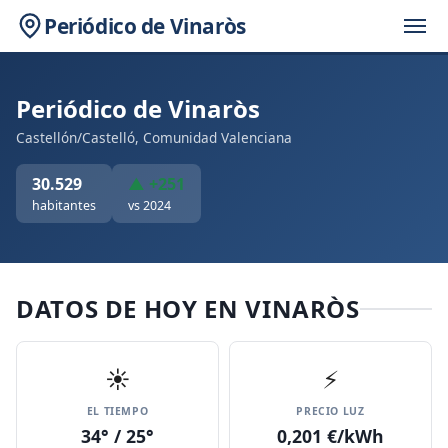
Periódico de Vinaròs
Periódico de Vinaròs
Castellón/Castelló, Comunidad Valenciana
30.529
▲ +251
habitantes
vs 2024
DATOS DE HOY EN VINARÒS
☀️
⚡
EL TIEMPO
PRECIO LUZ
34° / 25°
0,201 €/kWh