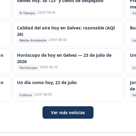
Gelves hoy: 38°/23° y cielos de despejado
Pr
me
23/07 08:30
El Tiempo
C
Calidad del aire hoy en Gelves: razonable (AQI
Bu
26)
23/07 08:30
Medio Ambiente
Lo
an
Horóscopo de hoy en Gelves — 23 de julio de
Un
2026
23/07 06:10
Horóscopo
Cu
an
Un día como hoy, 22 de julio
Jo
de
22/07 06:00
Cultura
So
Ver más noticias