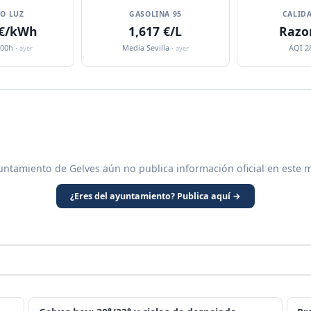
IO LUZ
GASOLINA 95
CALIDA
 €/kWh
1,617 €/L
Razo
:00h ·
Media Sevilla ·
AQI 2
ayer
ayer
untamiento de Gelves aún no publica información oficial en este 
¿Eres del ayuntamiento? Publica aquí →