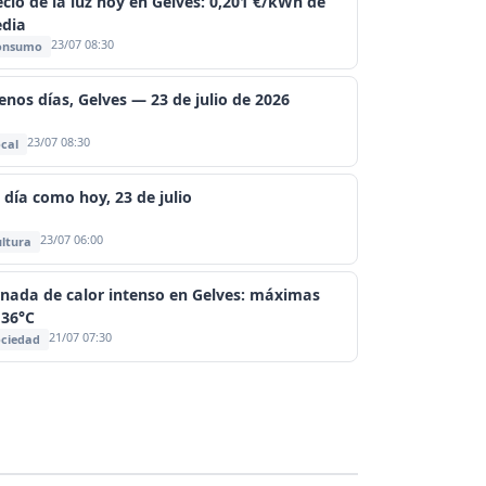
ecio de la luz hoy en Gelves: 0,201 €/kWh de
dia
23/07 08:30
onsumo
enos días, Gelves — 23 de julio de 2026
23/07 08:30
cal
 día como hoy, 23 de julio
23/07 06:00
ltura
rnada de calor intenso en Gelves: máximas
 36°C
21/07 07:30
ciedad