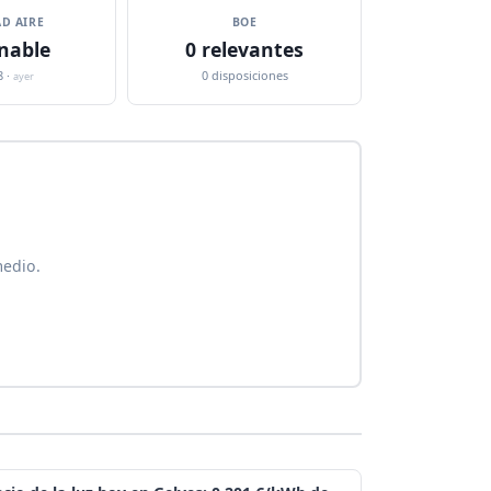
D AIRE
BOE
nable
0 relevantes
8 ·
0 disposiciones
ayer
medio.