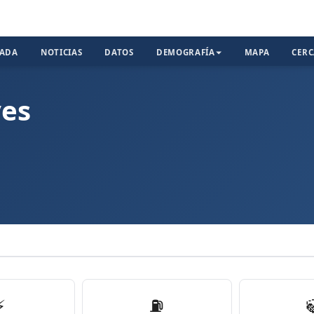
TADA
NOTICIAS
DATOS
DEMOGRAFÍA
MAPA
CER
ves
⚡
⛽️
