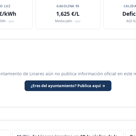
IO LUZ
GASOLINA 95
CALIDA
 €/kWh
1,625 €/L
Defic
:00h ·
Media Jaén ·
AQI 6
ayer
ayer
untamiento de Linares aún no publica información oficial en este 
¿Eres del ayuntamiento? Publica aquí →