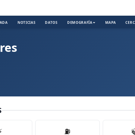
TADA
NOTICIAS
DATOS
DEMOGRAFÍA
MAPA
CER
res
S
⚡
⛽️
