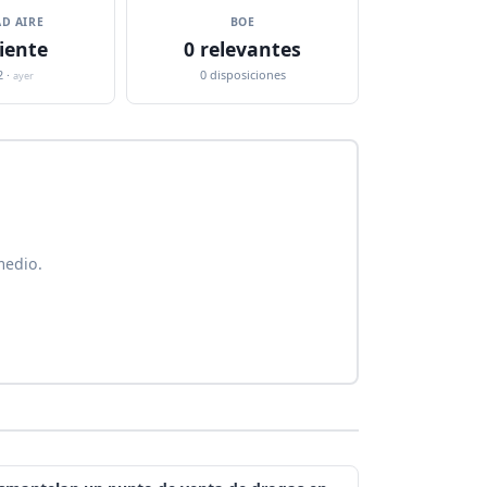
D AIRE
BOE
iente
0 relevantes
2 ·
0 disposiciones
ayer
medio.