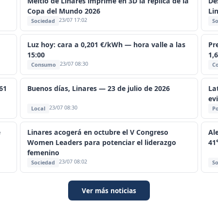
Meltio de Linares imprime en 3D la réplica de la
De
Copa del Mundo 2026
Li
23/07 17:02
Sociedad
So
Luz hoy: cara a 0,201 €/kWh — hora valle a las
Pr
15:00
1,
23/07 08:30
Consumo
C
 61
Buenos días, Linares — 23 de julio de 2026
La
ev
23/07 08:30
Local
Po
e
Linares acogerá en octubre el V Congreso
Al
Women Leaders para potenciar el liderazgo
41
femenino
23/07 08:02
Sociedad
So
Ver más noticias