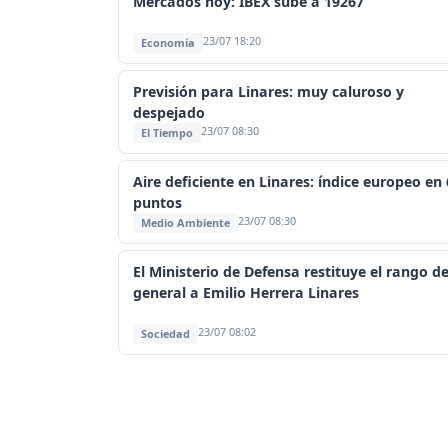
Mercados hoy: IBEX sube a 19267
23/07 18:20
Economía
Previsión para Linares: muy caluroso y
despejado
23/07 08:30
El Tiempo
Aire deficiente en Linares: índice europeo en
puntos
23/07 08:30
Medio Ambiente
El Ministerio de Defensa restituye el rango d
general a Emilio Herrera Linares
23/07 08:02
Sociedad