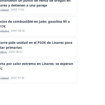
smantelan un punto de venta de drogas en
nares y detienen a una pareja
23/07 17:02
ciedad
ecios de combustible en Jaén: gasolina 95 a
617€
23/07 08:30
onsumo
torre pide unidad en el PSOE de Linares para
itar primarias
23/07 08:02
lítica
erta por calor extremo en Linares: se esperan
°C
23/07 07:30
ciedad