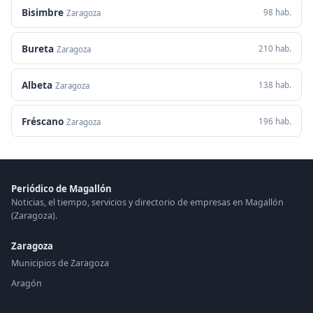
Bisimbre
98 hab.
Zaragoza
Bureta
210 hab.
Zaragoza
Albeta
138 hab.
Zaragoza
Fréscano
196 hab.
Zaragoza
Periódico de Magallón
Noticias, el tiempo, servicios y directorio de empresas en Magallón
(Zaragoza).
Zaragoza
Municipios de Zaragoza
Aragón