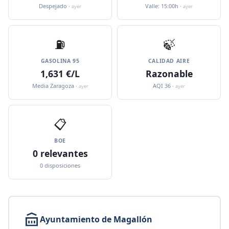
Despejado ·
Valle: 15:00h ·
ayer
ayer
⛽️
🍃
GASOLINA 95
CALIDAD AIRE
1,631 €/L
Razonable
Media Zaragoza ·
AQI 36 ·
ayer
ayer
📋
BOE
0 relevantes
0 disposiciones
Ayuntamiento de Magallón