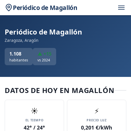
Periódico de Magallón
Periódico de Magallón
Zaragoza, Aragón
1.108
▲ +15
habitantes
vs 2024
DATOS DE HOY EN MAGALLÓN
☀️
⚡
EL TIEMPO
PRECIO LUZ
42° / 24°
0,201 €/kWh