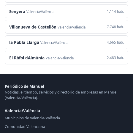
Senyera
1.114 hab.
Valencia/València
Villanueva de Castellón
7.748 hab.
Valencia/València
la Pobla Llarga
4.665 hab.
Valencia/València
El Ràfol dAlmúnia
2.483 hab.
Valencia/València
Periódico de Manuel
Noticias, el tiempo, servicios y directorio de empresas en Manuel
(Valencia/València).
Valencia/València
Municipios de Valencia/València
Comunidad Valenciana