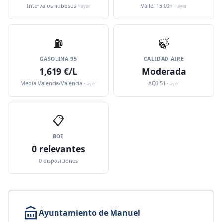
Intervalos nubosos ·
Valle: 15:00h ·
ayer
ayer
⛽️
🍃
GASOLINA 95
CALIDAD AIRE
1,619 €/L
Moderada
Media Valencia/València ·
AQI 51 ·
ayer
ayer
📋
BOE
0 relevantes
0 disposiciones
Ayuntamiento de Manuel