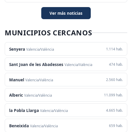
Ver más noticias
MUNICIPIOS CERCANOS
Senyera
1.114 hab.
Valencia/València
Sant Joan de les Abadesses
474 hab.
Valencia/València
Manuel
2.560 hab.
Valencia/València
Alberic
11.099 hab.
Valencia/València
la Pobla Llarga
4.665 hab.
Valencia/València
Beneixida
659 hab.
Valencia/València