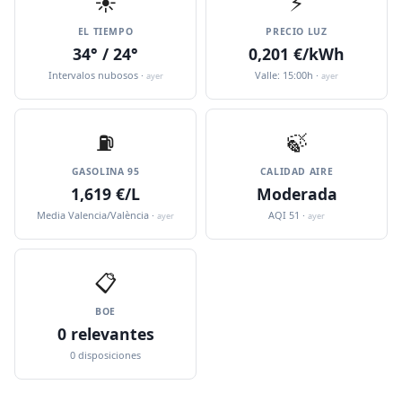
☀️
⚡
EL TIEMPO
PRECIO LUZ
34° / 24°
0,201 €/kWh
Intervalos nubosos ·
Valle: 15:00h ·
ayer
ayer
⛽️
🍃
GASOLINA 95
CALIDAD AIRE
1,619 €/L
Moderada
Media Valencia/València ·
AQI 51 ·
ayer
ayer
📋
BOE
0 relevantes
0 disposiciones