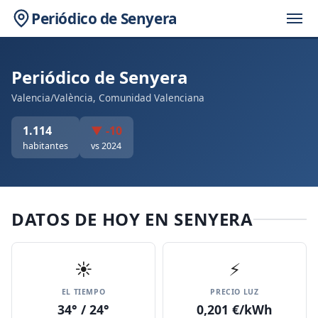
Periódico de Senyera
Periódico de Senyera
Valencia/València, Comunidad Valenciana
1.114
▼ -10
habitantes
vs 2024
DATOS DE HOY EN SENYERA
☀️
⚡
EL TIEMPO
PRECIO LUZ
34° / 24°
0,201 €/kWh