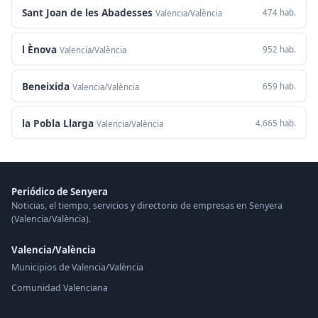
Sant Joan de les Abadesses
474 hab.
Valencia/València
l Ènova
952 hab.
Valencia/València
Beneixida
659 hab.
Valencia/València
la Pobla Llarga
4.665 hab.
Valencia/València
Periódico de Senyera
Noticias, el tiempo, servicios y directorio de empresas en Senyera
(Valencia/València).
Valencia/València
Municipios de Valencia/València
Comunidad Valenciana