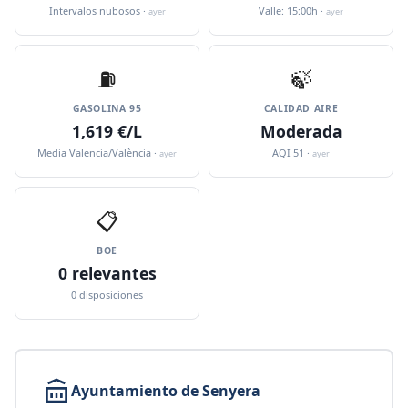
Intervalos nubosos ·
Valle: 15:00h ·
ayer
ayer
⛽️
🍃
GASOLINA 95
CALIDAD AIRE
1,619 €/L
Moderada
Media Valencia/València ·
AQI 51 ·
ayer
ayer
📋
BOE
0 relevantes
0 disposiciones
Ayuntamiento de Senyera