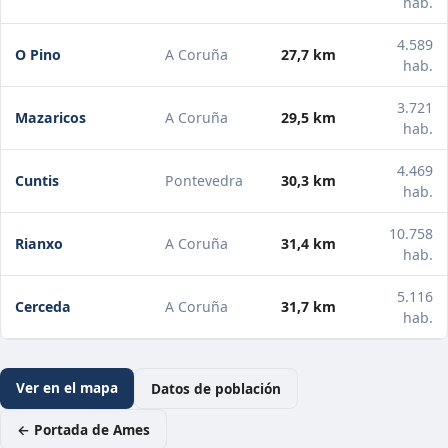
hab.
4.589
O Pino
A Coruña
27,7 km
hab.
3.721
Mazaricos
A Coruña
29,5 km
hab.
4.469
Cuntis
Pontevedra
30,3 km
hab.
10.758
Rianxo
A Coruña
31,4 km
hab.
5.116
Cerceda
A Coruña
31,7 km
hab.
Ver en el mapa
Datos de población
← Portada de Ames