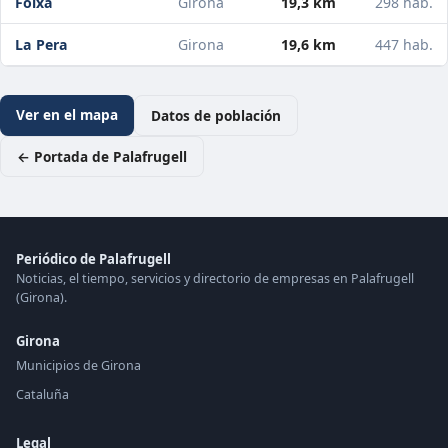
Foixà
Girona
19,3 km
298 hab.
La Pera
Girona
19,6 km
447 hab.
Ver en el mapa
Datos de población
← Portada de Palafrugell
Periódico de Palafrugell
Noticias, el tiempo, servicios y directorio de empresas en Palafrugell
(Girona).
Girona
Municipios de Girona
Cataluña
Legal