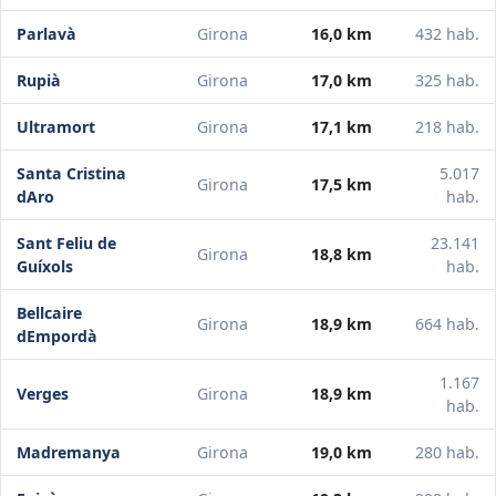
Parlavà
Girona
16,0 km
432 hab.
Rupià
Girona
17,0 km
325 hab.
Ultramort
Girona
17,1 km
218 hab.
Santa Cristina
5.017
Girona
17,5 km
dAro
hab.
Sant Feliu de
23.141
Girona
18,8 km
Guíxols
hab.
Bellcaire
Girona
18,9 km
664 hab.
dEmpordà
1.167
Verges
Girona
18,9 km
hab.
Madremanya
Girona
19,0 km
280 hab.