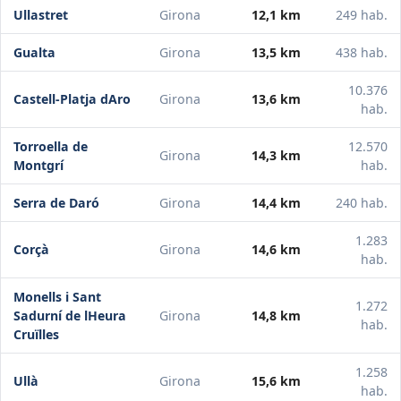
Ullastret
Girona
12,1 km
249 hab.
Gualta
Girona
13,5 km
438 hab.
10.376
Castell-Platja dAro
Girona
13,6 km
hab.
Torroella de
12.570
Girona
14,3 km
Montgrí
hab.
Serra de Daró
Girona
14,4 km
240 hab.
1.283
Corçà
Girona
14,6 km
hab.
Monells i Sant
1.272
Sadurní de lHeura
Girona
14,8 km
hab.
Cruïlles
1.258
Ullà
Girona
15,6 km
hab.